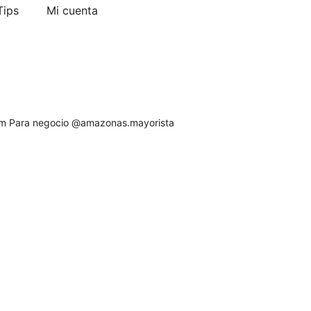
ips​
Mi cuenta
pm
Para negocio @amazonas.mayorista