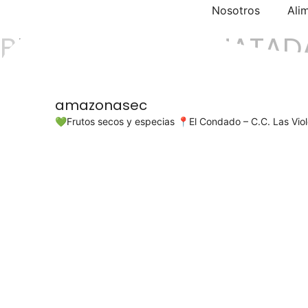
Nosotros
Ali
BEBIDAS CARBONATAD
amazonasec
💚Frutos secos y especias
📍El Condado – C.C. Las Viole