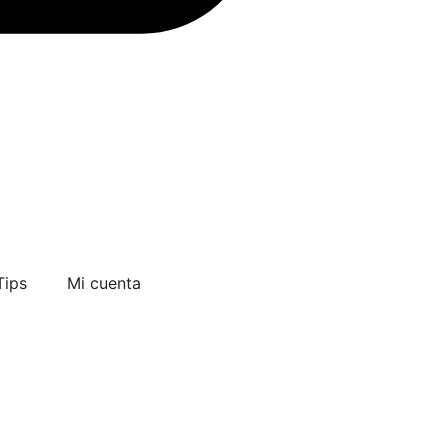
ips​
Mi cuenta