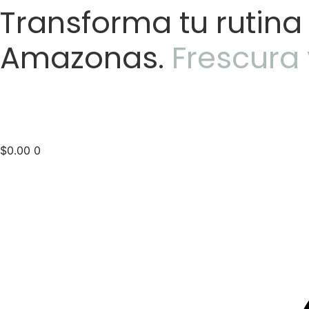
Ir
Transforma tu rutina
al
contenido
Amazonas.
Frescura 
$
0.00
0