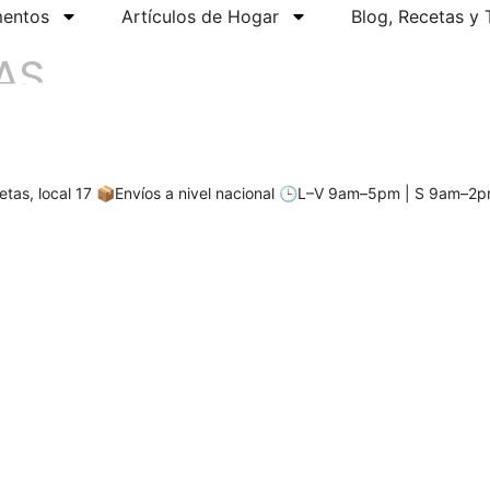
mentos
Artículos de Hogar
Blog, Recetas y T
AS
tas, local 17
📦Envíos a nivel nacional
🕒L–V 9am–5pm | S 9am–2