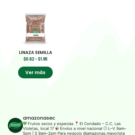
LINAZA SEMILLA
$
0.62
-
$
1.95
Ver más
amazonasec
Frutos secos y especias
El Condado – C.C. Las
Violetas, local 17
Envíos a nivel nacional
L–V 9am–
5pm | S 9am–2pm
Para negocio @amazonas.mayorista