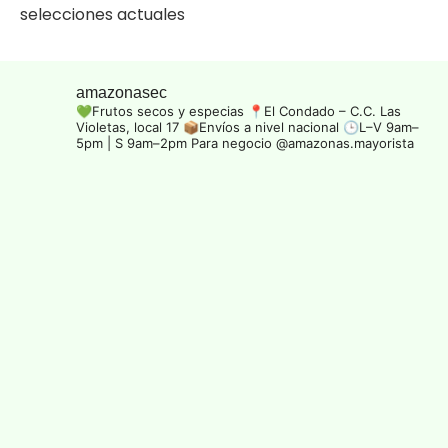
selecciones actuales
amazonasec
💚Frutos secos y especias
📍El Condado – C.C. Las
Violetas, local 17
📦Envíos a nivel nacional
🕒L–V 9am–
5pm | S 9am–2pm
Para negocio @amazonas.mayorista