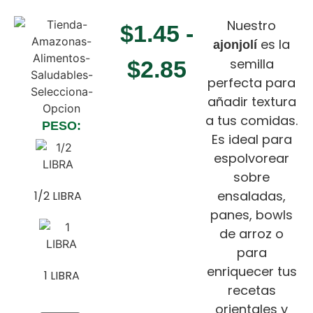
Nuestro
$
1.45
-
es la
ajonjolí
semilla
$
2.85
perfecta para
añadir textura
a tus comidas.
PESO:
Es ideal para
espolvorear
sobre
ensaladas,
1/2 LIBRA
panes, bowls
de arroz o
para
enriquecer tus
1 LIBRA
recetas
orientales y