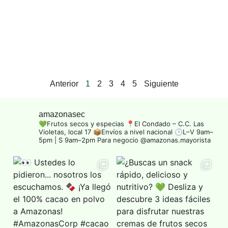
Anterior
1
2
3
4
5
Siguiente
amazonasec
💚Frutos secos y especias
📍El Condado – C.C. Las
Violetas, local 17
📦Envíos a nivel nacional
🕒L–V 9am–
5pm | S 9am–2pm
Para negocio @amazonas.mayorista