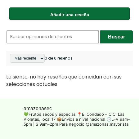
Añadir una reseña
Buscar
0 de 0 reseñas
Lo siento, no hay reseñas que coincidan con sus
selecciones actuales
amazonasec
💚Frutos secos y especias
📍El Condado – C.C. Las
Violetas, local 17
📦Envíos a nivel nacional
🕒L–V 9am–
5pm | S 9am–2pm
Para negocio @amazonas.mayorista