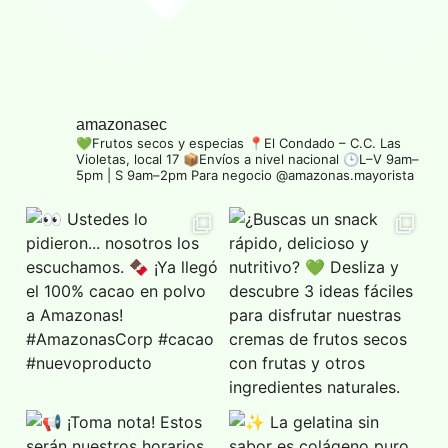
amazonasec
💚Frutos secos y especias
📍El Condado – C.C. Las
Violetas, local 17
📦Envíos a nivel nacional
🕒L–V 9am–
5pm | S 9am–2pm
Para negocio @amazonas.mayorista