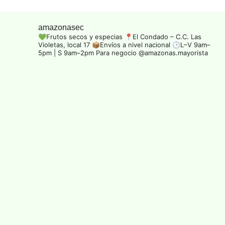
amazonasec
💚Frutos secos y especias
📍El Condado – C.C. Las
Violetas, local 17
📦Envíos a nivel nacional
🕒L–V 9am–
5pm | S 9am–2pm
Para negocio @amazonas.mayorista