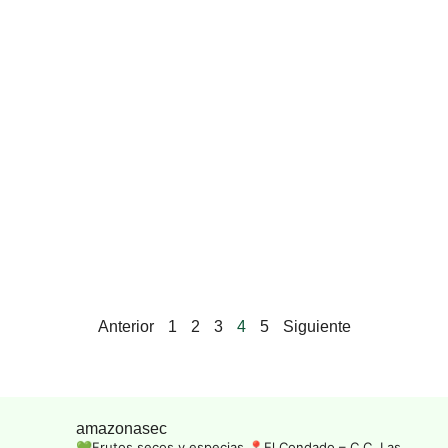
Anterior
1
2
3
4
5
Siguiente
amazonasec
💚Frutos secos y especias
📍El Condado – C.C. Las