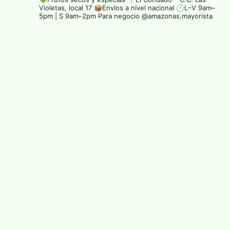
Violetas, local 17
📦Envíos a nivel nacional
🕒L–V 9am–
5pm | S 9am–2pm
Para negocio @amazonas.mayorista