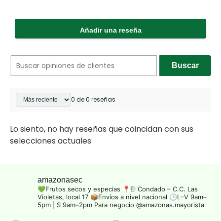
Añadir una reseña
Buscar
0 de 0 reseñas
Lo siento, no hay reseñas que coincidan con sus
selecciones actuales
amazonasec
💚Frutos secos y especias
📍El Condado – C.C. Las
Violetas, local 17
📦Envíos a nivel nacional
🕒L–V 9am–
5pm | S 9am–2pm
Para negocio @amazonas.mayorista