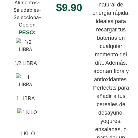
$
9.90
natural de
energía rápida,
ideales para
recargar tus
PESO:
baterías en
cualquier
momento del
día. Además,
1/2 LIBRA
aportan fibra y
antioxidantes.
Perfectas para
añadir a tus
1 LIBRA
cereales de
desayuno,
yogures,
ensaladas, o
1 KILO
para dar un