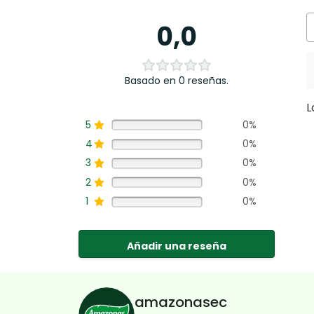
0,0
Basado en 0 reseñas.
L
5
0%
4
0%
3
0%
2
0%
1
0%
Añadir una reseña
amazonasec