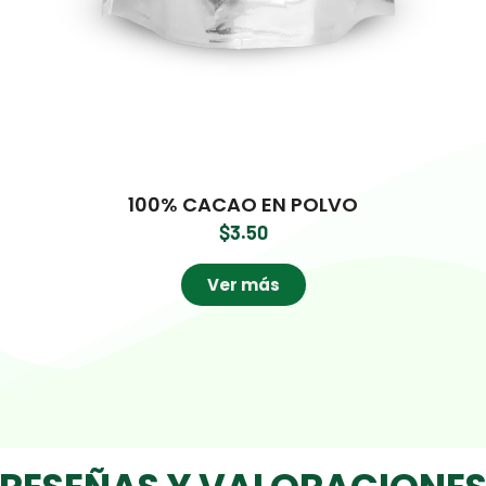
100% CACAO EN POLVO
$
3.50
Ver más